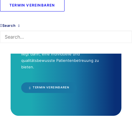
Schumacher
TERMIN VEREINBAREN
Search
Wir sind Ihre Praxis für Physiotherapie und
Rehabilitation in Beverstedt! Die Behandlung
unserer Patienten geht für uns weit über die
reine Physiotherapie hinaus. Unser Anspruch
liegt darin, eine individuelle und
qualitätsbewusste Patientenbetreuung zu
bieten.
TERMIN VEREINBAREN