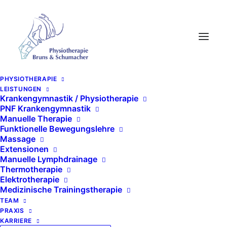
PHYSIOTHERAPIE
LEISTUNGEN
Krankengymnastik / Physiotherapie
PNF Krankengymnastik
Manuelle Therapie
PHYSIOTHERAPIEPRAXIS
Funktionelle Bewegungslehre
BEVERSTEDT
Massage
Willkommen
Extensionen
Manuelle Lymphdrainage
Thermotherapie
bei
Elektrotherapie
Medizinische Trainingstherapie
TEAM
Bruns &
PRAXIS
KARRIERE